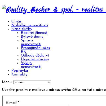
O nás
Nabídka nemovitostí
Naše služby
Realitní činnost
Bytové domy
Správa
nemovitostí
Pronajímání přes
RK
Odhady dědictví
Hypoteční úvěry
Výkup
nemovitostí
Poptávka
Kontakty
Menu:
Uveďte prosím e-mailovou adresu svého účtu, na tuto adresu
E-mail
*