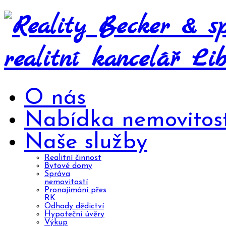
O nás
Nabídka nemovitost
Naše služby
Realitní činnost
Bytové domy
Správa
nemovitostí
Pronajímání přes
RK
Odhady dědictví
Hypoteční úvěry
Výkup