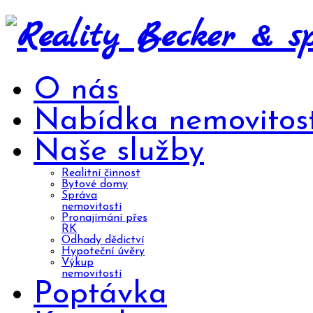
O nás
Nabídka nemovitost
Naše služby
Realitní činnost
Bytové domy
Správa
nemovitostí
Pronajímání přes
RK
Odhady dědictví
Hypoteční úvěry
Výkup
nemovitostí
Poptávka