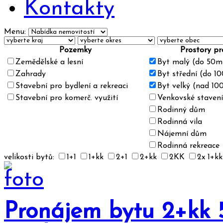
Kontakty
Menu:
Pozemky
Prostory pr
Zemědělské a lesní
Byt malý (do 50m
Zahrady
Byt střední (do 1
Stavební pro bydlení a rekreaci
Byt velký (nad 10
Stavební pro komerč. využití
Venkovské stavení
Rodinný dům
Rodinná vila
Nájemní dům
Rodinná rekreace
velikosti bytů:
1+1
1+kk
2+1
2+kk
2KK
2x 1+k
Pronájem bytu 2+kk 5