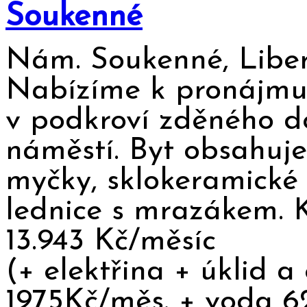
Soukenné
Nám. Soukenné, Liber
Nabízíme k pronájmu 
v podkroví zděného d
náměstí. Byt obsahuje
myčky, sklokeramické 
lednice s mrazákem. Ko
13.943 Kč/měsíc
(+ elektřina + úklid a 
1975Kč/měs. + voda 6