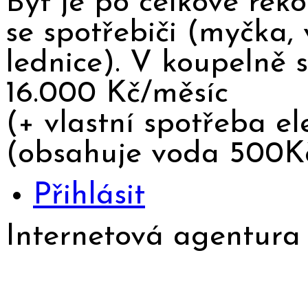
Byt je po celkové reko
se spotřebiči (myčka, 
lednice). V koupelně s
16.000 Kč/měsíc
(+ vlastní spotřeba el
(obsahuje voda 500Kč/
Přihlásit
Internetová agentur