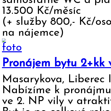
samostatné WC a plast
13.500 Kč/měsíc
(+ služby 800,- Kč/os
na nájemce)
Pronájem bytu 2+kk v
Masarykova, Liberec 
Nabízíme k pronájmu 
ve 2. NP vily v atrakt